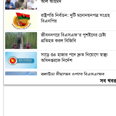
অলি আহমদ
রাষ্ট্রপতি নির্বাচন: দুটি মনোনয়নপত্র সংগ্রহ
বিএনপির
জীবননগরে বিএসএফ’র পুশইনের চেষ্টা
প্রতিহত করল বিজিবি
সাড়ে ৩৪ হাজার পদে দ্রুত নিয়োগে স্বাস্থ্য
অধিদপ্তরকে নির্দেশ
কুলাউড়া সীমান্তের ওপারে বিএসএফের
গুলিতে বাংলাদেশী নিহত
সব খব
মহেশখালীর মাতারবাড়িতে পৌঁছেছেন
প্রধানমন্ত্রী