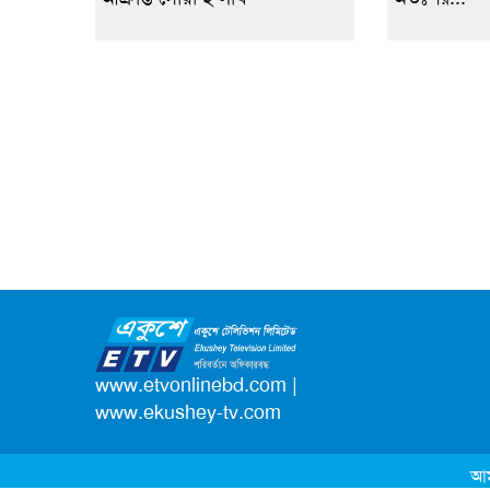
www.etvonlinebd.com
|
www.ekushey-tv.com
আম