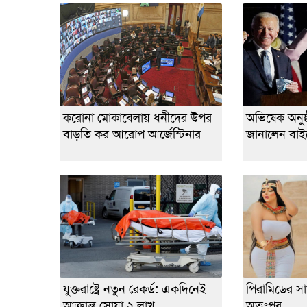
করোনা মোকাবেলায় ধনীদের উপর
অভিষেক অনুষ্ঠা
বাড়তি কর আরোপ আর্জেন্টিনার
জানালেন বা
যুক্তরাষ্ট্রে নতুন রেকর্ড: একদিনেই
পিরামিডের সা
আক্রান্ত সোয়া ২ লাখ
অতঃপর...