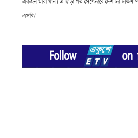
একজন মারা যান। এ ছাড়া গত সেপ্টেম্বরে দেশটির দক্ষিণ-পশ
এসবি/