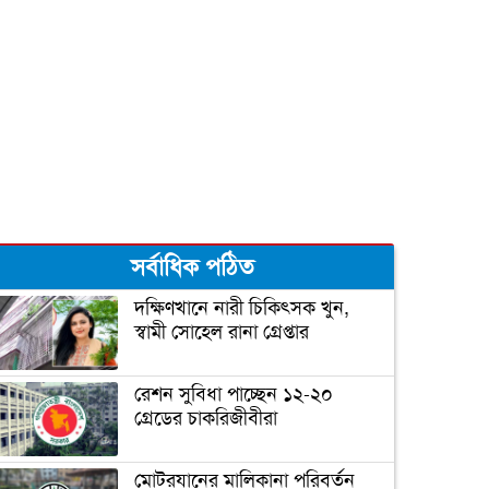
আরও তিন রাজ্যে জয়ী হবেন
বাইডেন!
বাইডেনের নিরাপত্তা জোরদার
সর্বাধিক পঠিত
ঘর ভাঙতে বসেছে ট্রাম্পের!
দক্ষিণখানে নারী চিকিৎসক খুন,
স্বামী সোহেল রানা গ্রেপ্তার
জিতেই প্রথম যে কাজটি করলেন
রেশন সুবিধা পাচ্ছেন ১২-২০
বাইডেন
গ্রেডের চাকরিজীবীরা
‘গ্রেফতার হতে পারেন ডোনাল্ড
মোটরযানের মালিকানা পরিবর্তন