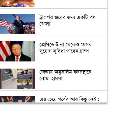
ট্রাম্পের জয়ের জন্য একটি পথ
খোলা
প্রেসিডেন্ট না থেকেও যেসব
সুযোগ সুবিধা পাবেন ট্রাম্প
জেদ্দায় অমুসলিম কবরস্থানে
বোমা হামলা
এর চেয়ে গর্বের আর কিছু নেই :
ওবামা
ক্যান্সারে আক্রান্ত পুতিন, ক্ষমতা
ছাড়ছেন জানুয়ারিতে!