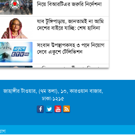
ট্রাম্প’
নিয়ে বিআরটিএর জরুরি নির্দেশনা
যাব টুঙ্গিপাড়ায়, জানতামই না আমি
ইরানের ফখরিযাদে হত্যায় ‘নতুন
দেশের বাইরে যাচ্ছি: শেখ হাসিনা
ইলেকট্রনিক পদ্ধতি ব্যবহার করা
হয়েছে’
সংবাদ উপস্থাপকসহ ৩ পদে নিয়োগ
দেবে একুশে টেলিভিশন
ফ্রান্সের মুসলিমদের আলটিমেটাম
দিলেন ম্যাক্রোঁ
জাতিসংঘের পরবর্তী মহাসচিব পদে
আলোচনায় ড. ইউনূস
কমলার ইতিহাস
জাহাঙ্গীর টাওয়ার, (৭ম তলা), ১০, কারওয়ান বাজার,
ক্যাম্পাস অ্যাম্বাসেডর নিয়োগ দিচ্ছে
ঢাকা-১২১৫
একুশে টেলিভিশন
পদোন্নতি পেয়ে সচিব হলেন ২
কর্মকর্তা
যোগ