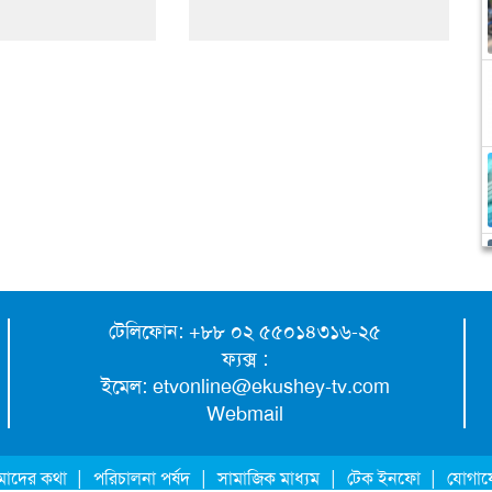
টেলিফোন: +৮৮ ০২ ৫৫০১৪৩১৬-২৫
ফ্যক্স :
ইমেল:
etvonline@ekushey-tv.com
Webmail
|
|
|
|
াদের কথা
পরিচালনা পর্ষদ
সামাজিক মাধ্যম
টেক ইনফো
যোগা