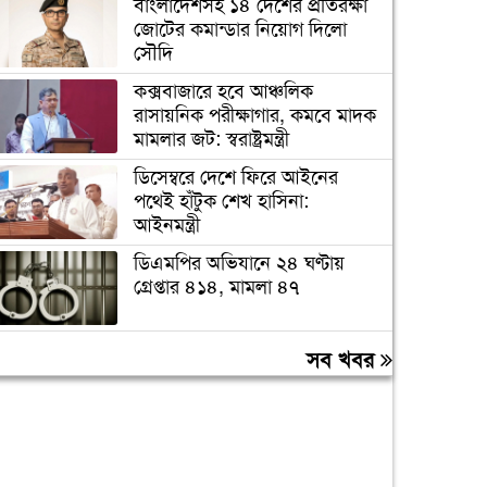
বাংলাদেশসহ ১৪ দেশের প্রতিরক্ষা
জোটের কমান্ডার নিয়োগ দিলো
সৌদি
কক্সবাজারে হবে আঞ্চলিক
রাসায়নিক পরীক্ষাগার, কমবে মাদক
মামলার জট: স্বরাষ্ট্রমন্ত্রী
ডিসেম্বরে দেশে ফিরে আইনের
পথেই হাঁটুক শেখ হাসিনা:
আইনমন্ত্রী
ডিএমপির অভিযানে ২৪ ঘণ্টায়
গ্রেপ্তার ৪১৪, মামলা ৪৭
দেশের গণমাধ্যম এখনও পুরোপুরি
সব খবর
স্বাধীন নয়: জামায়াত আমির
লিবিয়ায় অপহরণের শিকার হওয়া
১৩ বাংলাদেশি উদ্ধার