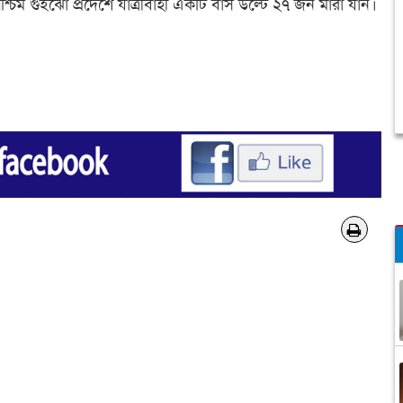
্চিম গুইঝো প্রদেশে যাত্রীবাহী একটি বাস উল্টে ২৭ জন মারা যান।