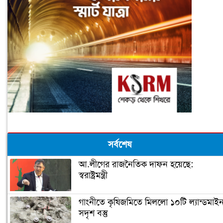
সর্বশেষ
আ.লীগের রাজনৈতিক দাফন হয়েছে:
স্বরাষ্ট্রমন্ত্রী
গাংনীতে কৃষিজমিতে মিললো ১০টি ল্যান্ডমাই
সদৃশ বস্তু