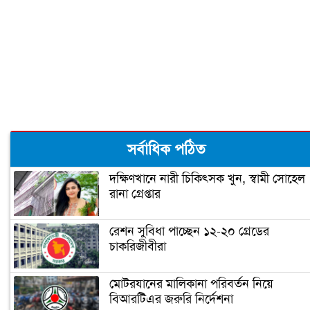
আরও তিন রাজ্যে জয়ী হবেন বাইডেন!
বাইডেনের নিরাপত্তা জোরদার
ঘর ভাঙতে বসেছে ট্রাম্পের!
সর্বাধিক পঠিত
দক্ষিণখানে নারী চিকিৎসক খুন, স্বামী সোহেল
রানা গ্রেপ্তার
জিতেই প্রথম যে কাজটি করলেন বাইডেন
রেশন সুবিধা পাচ্ছেন ১২-২০ গ্রেডের
চাকরিজীবীরা
‘গ্রেফতার হতে পারেন ডোনাল্ড ট্রাম্প’
মোটরযানের মালিকানা পরিবর্তন নিয়ে
বিআরটিএর জরুরি নির্দেশনা