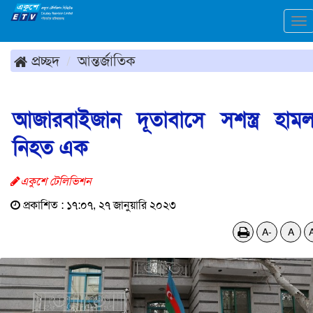
To
na
প্রচ্ছদ
আন্তর্জাতিক
আজারবাইজান দূতাবাসে সশস্ত্র হামল
নিহত এক
একুশে টেলিভিশন
প্রকাশিত : ১৭:০৭, ২৭ জানুয়ারি ২০২৩
A-
A