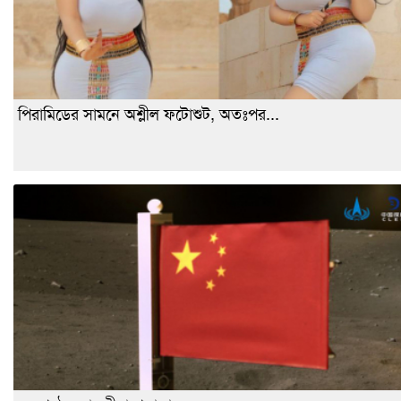
পিরামিডের সামনে অশ্লীল ফটোশুট, অতঃপর...