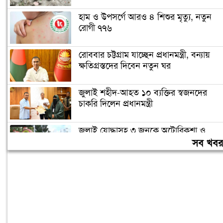
হাম ও উপসর্গে আরও ৪ শিশুর মৃত্যু, নতুন
রোগী ৭৭৬
রোববার চট্টগ্রাম যাচ্ছেন প্রধানমন্ত্রী, বন্যায়
ক্ষতিগ্রস্তদের দিবেন নতুন ঘর
জুলাই শহীদ-আহত ১০ ব্যক্তির স্বজনদের
চাকরি দিলেন প্রধানমন্ত্রী
জুলাই যোদ্ধাসহ ৩ জনকে অটোরিকশা ও
রিকশা উপহার দিলেন প্রধানমন্ত্রী
সব খব
তারেক রহমানকেও আয়নাঘরে নির্যাতন করা
হয়েছিল: চিফ প্রসিকিউটর