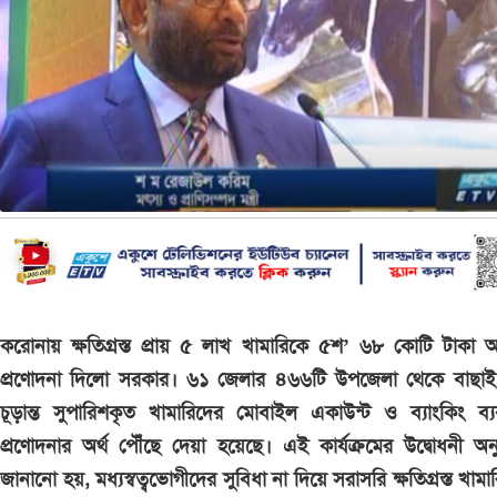
করোনায় ক্ষতিগ্রস্ত প্রায় ৫ লাখ খামারিকে ৫শ’ ৬৮ কোটি টাকা আ
প্রণোদনা দিলো সরকার। ৬১ জেলার ৪৬৬টি উপজেলা থেকে বাছাই
চূড়ান্ত সুপারিশকৃত খামারিদের মোবাইল একাউন্ট ও ব্যাংকিং ব্যব
প্রণোদনার অর্থ পৌঁছে দেয়া হয়েছে। এই কার্যক্রমের উদ্বোধনী অনুষ
জানানো হয়, মধ্যস্বত্বভোগীদের সুবিধা না দিয়ে সরাসরি ক্ষতিগ্রস্ত খামা