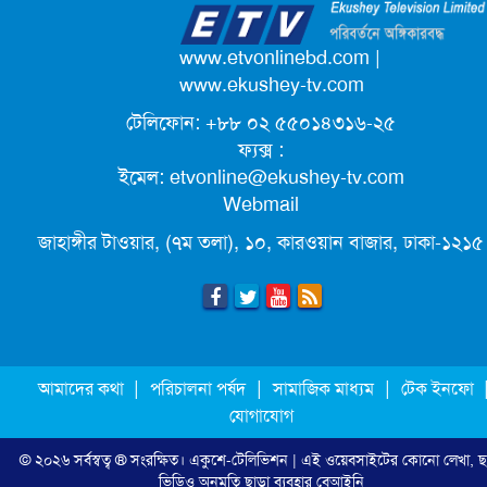
পদোন্নতি পেয়ে সচিব হলেন ২ কর্মকর্তা
www.etvonlinebd.com
|
www.ekushey-tv.com
টেলিফোন: +৮৮ ০২ ৫৫০১৪৩১৬-২৫
লিগ্যাল এইডের মাধ্যমে সন্তান ফিরে পেল
ফ্যক্স :
সেই কিশোরী মা জুঁই
ইমেল:
etvonline@ekushey-tv.com
Webmail
জেট ফুয়েলের দাম কমলো লিটারে ১৯ টাকা
জাহাঙ্গীর টাওয়ার, (৭ম তলা), ১০, কারওয়ান বাজার, ঢাকা-১২১৫
মূল্যস্ফীতি কমে জুনে ৯ দশমিক ১৬ শতাংশ
ছুটিতে গিয়ে না ফিরলে ৩ বছরের নিষেধাজ্ঞা,
|
|
|
আমাদের কথা
পরিচালনা পর্ষদ
সামাজিক মাধ্যম
টেক ইনফো
নতুন নিয়ম সৌদির
যোগাযোগ
© ২০২৬ সর্বস্বত্ব ® সংরক্ষিত।
একুশে-টেলিভিশন
| এই ওয়েবসাইটের কোনো লেখা, ছ
এনবিআরের সবাই প্রস্তুত, রাজস্ব আদায়ের
ভিডিও অনুমতি ছাড়া ব্যবহার বেআইনি