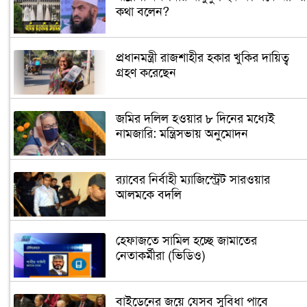
কথা বলেন?
প্রধানমন্ত্রী রাজশাহীর হকার খুকির দায়িত্ব
গ্রহণ করেছেন
জমির দলিল হওয়ার ৮ দিনের মধ্যেই
নামজারি: মন্ত্রিসভায় অনুমোদন
র‌্যাবের নির্বাহী ম্যাজিস্ট্রেট সারওয়ার
আলমকে বদলি
হেফাজতে সামিল হচ্ছে জামাতের
নেতাকর্মীরা (ভিডিও)
বাইডেনের জয়ে যেসব সুবিধা পাবে