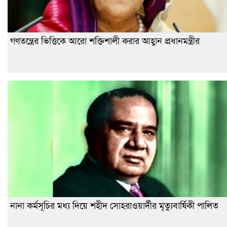
গণতন্ত্রের ভিত্তিকে আরো শক্তিশালী করার আহ্বান প্রধানমন্ত্রীর
নানা কর্মসূচির মধ্য দিয়ে শহীদ সোহরাওয়ার্দীর মৃত্যুবার্ষিকী পালিত