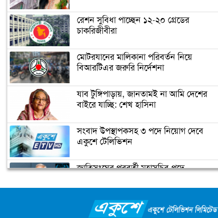
দস্তগীর সেতু
রেশন সুবিধা পাচ্ছেন ১২-২০ গ্রেডের
চাকরিজীবীরা
শিশু নির্যাতন ধামাচাপা দিতে ভাস্কর্যবিরোধী
অবস্থান (ভিডিও)
মোটরযানের মালিকানা পরিবর্তন নিয়ে
বিআরটিএর জরুরি নির্দেশনা
সৌদি যুবরাজ সালমানকে মুজিববর্ষ
উদযাপনে আমন্ত্রণ
যাব টুঙ্গিপাড়ায়, জানতামই না আমি দেশের
বাইরে যাচ্ছি: শেখ হাসিনা
ভিডিও দেখুন
সংবাদ উপস্থাপকসহ ৩ পদে নিয়োগ দেবে
জোরেশোরে চলছে এলিভেটেড এক্সপ্রেসওয়
একুশে টেলিভিশন
নির্মাণ কাজ
জাতিসংঘের পরবর্তী মহাসচিব পদে
প্রধানমন্ত্রীর চাচী শেখ রাজিয়া নাসের আর
আলোচনায় ড. ইউনূস
নেই
ক্যাম্পাস অ্যাম্বাসেডর নিয়োগ দিচ্ছে একুশে
টেলিভিশন