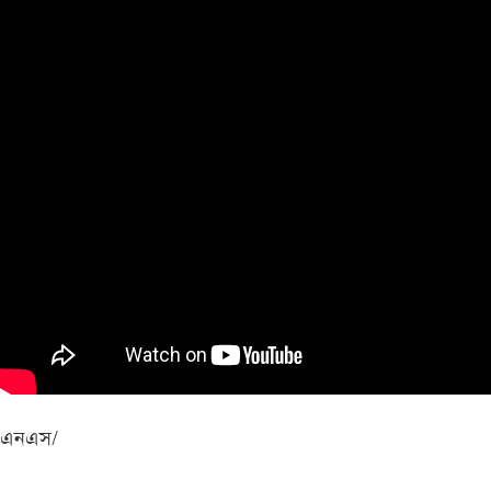
এনএস/