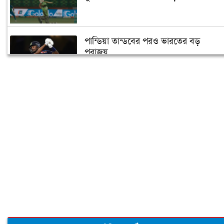
পান্ডিয়া তান্ডবের পরও ভারতের বড়
পরাজয়
সাইফউদ্দিনের ‘চার’ বলের চ্যালেঞ্জ হারলেন
সাকিব
দুজনার চলে যাওয়ার তারিখটা এক
বঙ্গবন্ধু টি-টোয়েন্টি কাপের পূর্ণাঙ্গ সূচী
ঘোষণা
‘আপনি ক্রিকেটার, হিন্দুদের ধর্মগুরু নন’