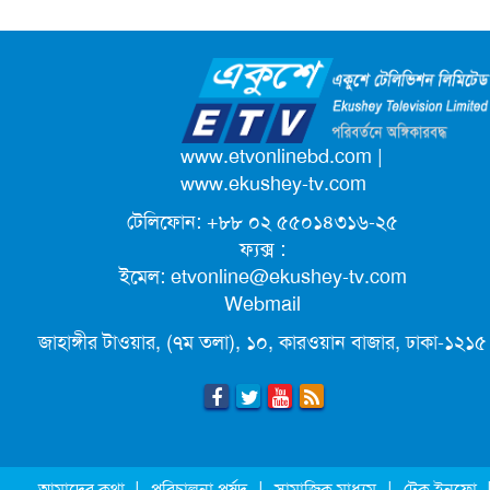
টেলিভিশন
বৃত্তান্ত
জাতিসংঘের পরবর্তী মহাসচিব পদে
আলোচনায় ড. ইউনূস
পদোন্নতি পেয়ে সচিব হলেন ২ কর্মকর্তা
www.etvonlinebd.com
|
www.ekushey-tv.com
টেলিফোন: +৮৮ ০২ ৫৫০১৪৩১৬-২৫
লিগ্যাল এইডের মাধ্যমে সন্তান ফিরে পেল
ফ্যক্স :
সেই কিশোরী মা জুঁই
ইমেল:
etvonline@ekushey-tv.com
Webmail
জেট ফুয়েলের দাম কমলো লিটারে ১৯ টাকা
জাহাঙ্গীর টাওয়ার, (৭ম তলা), ১০, কারওয়ান বাজার, ঢাকা-১২১৫
ছুটিতে গিয়ে না ফিরলে ৩ বছরের নিষেধাজ্ঞা,
নতুন নিয়ম সৌদির
মূল্যস্ফীতি কমে জুনে ৯ দশমিক ১৬ শতাংশ
|
|
|
আমাদের কথা
পরিচালনা পর্ষদ
সামাজিক মাধ্যম
টেক ইনফো