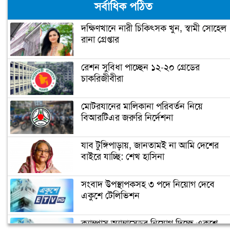
সর্বাধিক পঠিত
দক্ষিণখানে নারী চিকিৎসক খুন, স্বামী সোহেল
রানা গ্রেপ্তার
মাশরাফির ক্যারিয়ার শেষ!
রেশন সুবিধা পাচ্ছেন ১২-২০ গ্রেডের
চাকরিজীবীরা
ফিটনেসে সাকিবের সফলতার রহস্য ফাঁস
মোটরযানের মালিকানা পরিবর্তন নিয়ে
বিআরটিএর জরুরি নির্দেশনা
সাকিবের জন্য বিগ ব্যাশের দরজা বন্ধ
যাব টুঙ্গিপাড়ায়, জানতামই না আমি দেশের
বাইরে যাচ্ছি: শেখ হাসিনা
অবশেষে ক্ষমা প্রার্থনা করলেন সাকিব
সংবাদ উপস্থাপকসহ ৩ পদে নিয়োগ দেবে
একুশে টেলিভিশন
ক্যাম্পাস অ্যাম্বাসেডর নিয়োগ দিচ্ছে একুশে
টেস্ট ক্রিকেটে দু’দশক : কুঁড়ির বৃন্তবন্দী কুড়