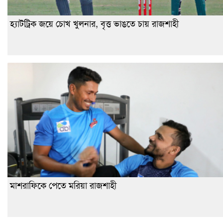
হ্যাটট্রিক জয়ে চোখ খুলনার, বৃত্ত ভাঙতে চায় রাজশাহী
মাশরাফিকে পেতে মরিয়া রাজশাহী