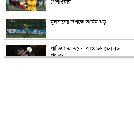
পেশাওয়ার
মুলতানের বিপক্ষে তামিম ঝড়
পান্ডিয়া তান্ডবের পরও ভারতের বড়
পরাজয়
সাইফউদ্দিনের ‘চার’ বলের চ্যালেঞ্জ হারলেন
সাকিব
দুজনার চলে যাওয়ার তারিখটা এক
বঙ্গবন্ধু টি-টোয়েন্টি কাপের পূর্ণাঙ্গ সূচী