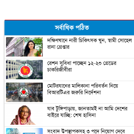
ঘোষণা
‘আপনি ক্রিকেটার, হিন্দুদের ধর্মগুরু নন’
সর্বাধিক পঠিত
দক্ষিণখানে নারী চিকিৎসক খুন, স্বামী সোহেল
রানা গ্রেপ্তার
মাশরাফির ক্যারিয়ার শেষ!
রেশন সুবিধা পাচ্ছেন ১২-২০ গ্রেডের
চাকরিজীবীরা
ফিটনেসে সাকিবের সফলতার রহস্য ফাঁস
মোটরযানের মালিকানা পরিবর্তন নিয়ে
বিআরটিএর জরুরি নির্দেশনা
সাকিবের জন্য বিগ ব্যাশের দরজা বন্ধ
যাব টুঙ্গিপাড়ায়, জানতামই না আমি দেশের
বাইরে যাচ্ছি: শেখ হাসিনা
অবশেষে ক্ষমা প্রার্থনা করলেন সাকিব
সংবাদ উপস্থাপকসহ ৩ পদে নিয়োগ দেবে