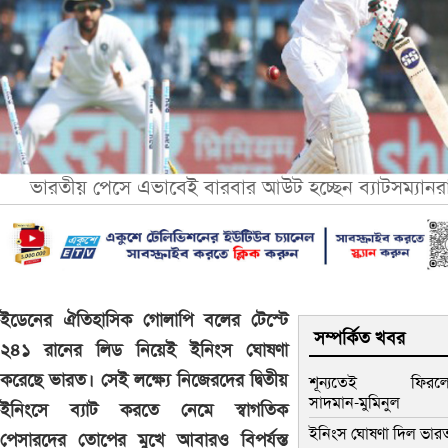
ভারতীয় পেসে এভাবেই বারবার আউট হচ্ছেন ব্যাটসম্যানর
ইডেনের ঐতিহাসিক গোলাপি বলের টেস্টে
সম্পর্কিত খবর
২৪১ রানের লিড নিয়েই ইনিংস ঘোষণা
করেছে ভারত। সেই লক্ষ্যে নিজেরদের দ্বিতীয়
শূন্যতেই ফিরল
সাদমান-মুমিনুল
ইনিংসে ব্যাট করতে নেমে স্বাগতিক
ইনিংস ঘোষণা দিল ভার
পেসারদের তোপের মুখে আবারও বিপর্যস্ত