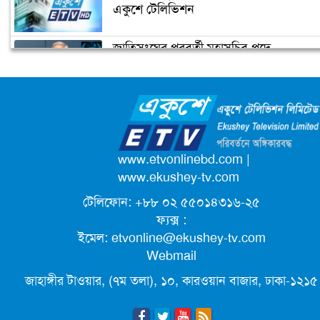
একুশে টেলিভিশন
জাতিসংঘের পরবর্তী মহাসচিব পদে
টেস্ট ক্রিকেটে দু’দশক : কুঁড়ির বৃন্তবন্দী কুড়
আলোচনায় ড. ইউনূস
বৃত্তান্ত
ক্যাম্পাস অ্যাম্বাসেডর নিয়োগ দিচ্ছে একুশে
টেলিভিশন
পদোন্নতি পেয়ে সচিব হলেন ২ কর্মকর্তা
www.etvonlinebd.com
|
www.ekushey-tv.com
টেলিফোন: +৮৮ ০২ ৫৫০১৪৩১৬-২৫
লিগ্যাল এইডের মাধ্যমে সন্তান ফিরে পেল
ফ্যক্স :
সেই কিশোরী মা জুঁই
ইমেল:
etvonline@ekushey-tv.com
Webmail
জেট ফুয়েলের দাম কমলো লিটারে ১৯ টাকা
জাহাঙ্গীর টাওয়ার, (৭ম তলা), ১০, কারওয়ান বাজার, ঢাকা-১২১৫
মূল্যস্ফীতি কমে জুনে ৯ দশমিক ১৬ শতাংশ