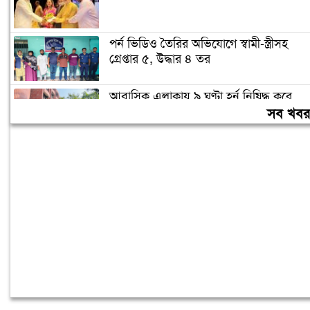
পর্ন ভিডিও তৈরির অভিযোগে স্বামী-স্ত্রীসহ
গ্রেপ্তার ৫, উদ্ধার ৪ তর
আবাসিক এলাকায় ৯ ঘণ্টা হর্ন নিষিদ্ধ করে
গণবিজ্ঞপ্তি
সব খব
চুরির অপবাদে গাছে বেঁধে তরুণীকে মারধর,
গ্রেপ্তার ২