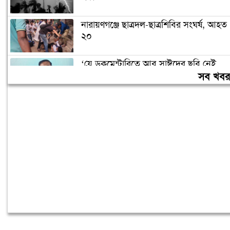
নারায়ণগঞ্জে ছাত্রদল-ছাত্রশিবির সংঘর্ষ, আহত
২০
‘যে ডকুমেন্টারিতে আবু সাঈদের ছবি নেই,
সেটা কোনো ডকুমেন্টারি নয়’
সব খব
বরিশাল বিশ্ববিদ্যালয়ে ছাত্রদল-শিবির সংঘর্ষ,
আহত অন্তত ১০