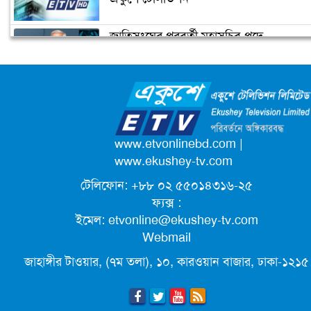
জাতিসংঘের পরবর্তী মহাসচিব পদে
টেস্ট ক্রিকেটে দু’দশক : কুঁড়ির বৃন্তবন্দী কুড়
আলোচনায় ড. ইউনূস
বৃত্তান্ত
ক্যাম্পাস অ্যাম্বাসেডর নিয়োগ দিচ্ছে একুশে
টেলিভিশন
পদোন্নতি পেয়ে সচিব হলেন ২ কর্মকর্তা
www.etvonlinebd.com
|
www.ekushey-tv.com
টেলিফোন: +৮৮ ০২ ৫৫০১৪৩১৬-২৫
লিগ্যাল এইডের মাধ্যমে সন্তান ফিরে পেল
ফ্যক্স :
সেই কিশোরী মা জুঁই
ইমেল:
etvonline@ekushey-tv.com
Webmail
জেট ফুয়েলের দাম কমলো লিটারে ১৯ টাকা
জাহাঙ্গীর টাওয়ার, (৭ম তলা), ১০, কারওয়ান বাজার, ঢাকা-১২১৫
মূল্যস্ফীতি কমে জুনে ৯ দশমিক ১৬ শতাংশ