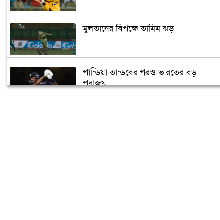
মুলতানের বিপক্ষে তামিম ঝড়
পান্ডিয়া তান্ডবের পরও ভারতের বড়
পরাজয়
সাইফউদ্দিনের ‘চার’ বলের চ্যালেঞ্জ হারলেন
সাকিব
দুজনার চলে যাওয়ার তারিখটা এক
বঙ্গবন্ধু টি-টোয়েন্টি কাপের পূর্ণাঙ্গ সূচী
ঘোষণা