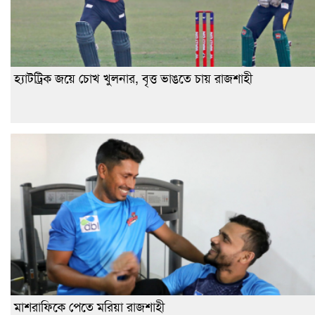
হ্যাটট্রিক জয়ে চোখ খুলনার, বৃত্ত ভাঙতে চায় রাজশাহী
মাশরাফিকে পেতে মরিয়া রাজশাহী