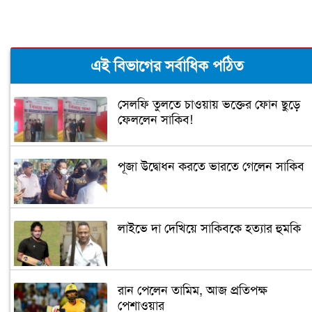
এই বিভাগের সর্বাধিক পঠিত
সেলফি তুলতে চাওয়ায় ভক্তের ফোন ছুড়ে
ফেললেন সাকিব!
পূজা উদ্বোধন করতে ভারতে গেলেন সাকিব
লাইভে দা দেখিয়ে সাকিবকে হত্যার হুমকি
রান পেলেন তামিম, আজ প্রতিপক্ষ
পেশাওয়ার