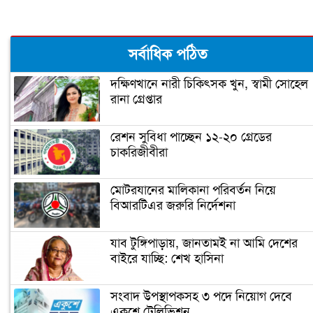
‘আপনি ক্রিকেটার, হিন্দুদের ধর্মগুরু নন’
সর্বাধিক পঠিত
দক্ষিণখানে নারী চিকিৎসক খুন, স্বামী সোহেল
রানা গ্রেপ্তার
মাশরাফির ক্যারিয়ার শেষ!
রেশন সুবিধা পাচ্ছেন ১২-২০ গ্রেডের
চাকরিজীবীরা
ফিটনেসে সাকিবের সফলতার রহস্য ফাঁস
মোটরযানের মালিকানা পরিবর্তন নিয়ে
বিআরটিএর জরুরি নির্দেশনা
সাকিবের জন্য বিগ ব্যাশের দরজা বন্ধ
যাব টুঙ্গিপাড়ায়, জানতামই না আমি দেশের
বাইরে যাচ্ছি: শেখ হাসিনা
অবশেষে ক্ষমা প্রার্থনা করলেন সাকিব
সংবাদ উপস্থাপকসহ ৩ পদে নিয়োগ দেবে
একুশে টেলিভিশন