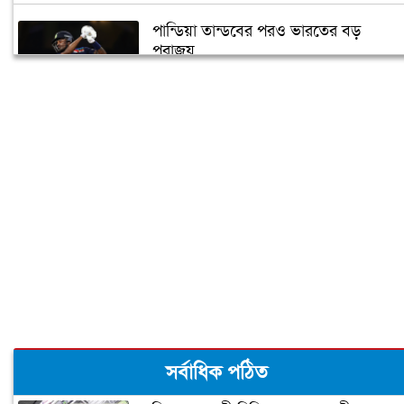
পান্ডিয়া তান্ডবের পরও ভারতের বড়
পরাজয়
সাইফউদ্দিনের ‘চার’ বলের চ্যালেঞ্জ হারলেন
সাকিব
দুজনার চলে যাওয়ার তারিখটা এক
বঙ্গবন্ধু টি-টোয়েন্টি কাপের পূর্ণাঙ্গ সূচী
ঘোষণা
‘আপনি ক্রিকেটার, হিন্দুদের ধর্মগুরু নন’
সর্বাধিক পঠিত