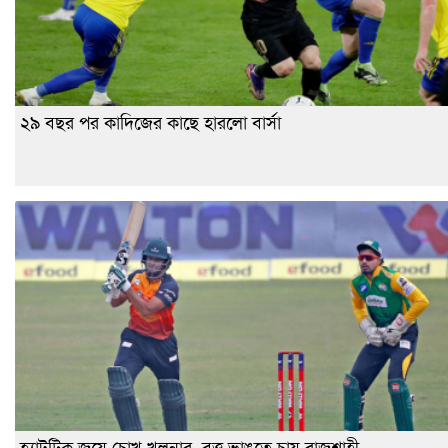
২৯ বছর পর কাদিজের কাছে হারলো বার্সা
হ্যাটট্রিক জয়ে চোখ খুলনার, বৃত্ত ভাঙতে চায় রাজশাহী