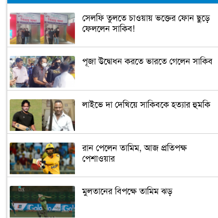
সেলফি তুলতে চাওয়ায় ভক্তের ফোন ছুড়ে
ফেললেন সাকিব!
পূজা উদ্বোধন করতে ভারতে গেলেন সাকিব
লাইভে দা দেখিয়ে সাকিবকে হত্যার হুমকি
রান পেলেন তামিম, আজ প্রতিপক্ষ
পেশাওয়ার
মুলতানের বিপক্ষে তামিম ঝড়