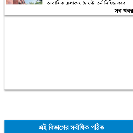
আবাসিক এলাকায় ৯ ঘণ্টা হর্ন নিষিদ্ধ করে
গণবিজ্ঞপ্তি
সব খব
চুরির অপবাদে গাছে বেঁধে তরুণীকে মারধর,
গ্রেপ্তার ২
এই বিভাগের সর্বাধিক পঠিত