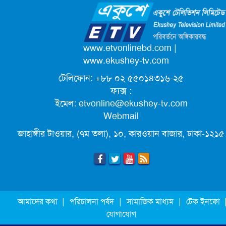
ক্যাম্পাস অ্যাম্বাসেডর নিয়োগ দিচ্ছে একুশে
টেলিভিশন
পদোন্নতি পেয়ে সচিব হলেন ২ কর্মকর্তা
www.etvonlinebd.com
|
www.ekushey-tv.com
টেলিফোন: +৮৮ ০২ ৫৫০১৪৩১৬-২৫
লিগ্যাল এইডের মাধ্যমে সন্তান ফিরে পেল
ফ্যক্স :
সেই কিশোরী মা জুঁই
ইমেল:
etvonline@ekushey-tv.com
Webmail
জেট ফুয়েলের দাম কমলো লিটারে ১৯ টাকা
জাহাঙ্গীর টাওয়ার, (৭ম তলা), ১০, কারওয়ান বাজার, ঢাকা-১২১৫
মূল্যস্ফীতি কমে জুনে ৯ দশমিক ১৬ শতাংশ
ছুটিতে গিয়ে না ফিরলে ৩ বছরের নিষেধাজ্ঞা,
|
|
|
আমাদের কথা
পরিচালনা পর্ষদ
সামাজিক মাধ্যম
টেক ইনফো
নতুন নিয়ম সৌদির
যোগাযোগ