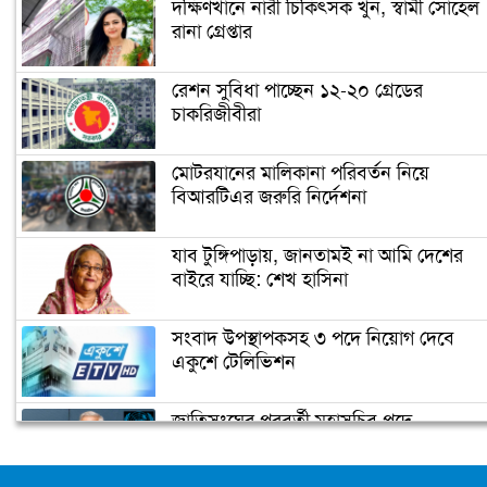
দক্ষিণখানে নারী চিকিৎসক খুন, স্বামী সোহেল
রানা গ্রেপ্তার
মাশরাফির ক্যারিয়ার শেষ!
রেশন সুবিধা পাচ্ছেন ১২-২০ গ্রেডের
চাকরিজীবীরা
ফিটনেসে সাকিবের সফলতার রহস্য ফাঁস
মোটরযানের মালিকানা পরিবর্তন নিয়ে
বিআরটিএর জরুরি নির্দেশনা
সাকিবের জন্য বিগ ব্যাশের দরজা বন্ধ
যাব টুঙ্গিপাড়ায়, জানতামই না আমি দেশের
বাইরে যাচ্ছি: শেখ হাসিনা
অবশেষে ক্ষমা প্রার্থনা করলেন সাকিব
সংবাদ উপস্থাপকসহ ৩ পদে নিয়োগ দেবে
একুশে টেলিভিশন
জাতিসংঘের পরবর্তী মহাসচিব পদে
টেস্ট ক্রিকেটে দু’দশক : কুঁড়ির বৃন্তবন্দী কুড়
আলোচনায় ড. ইউনূস
বৃত্তান্ত