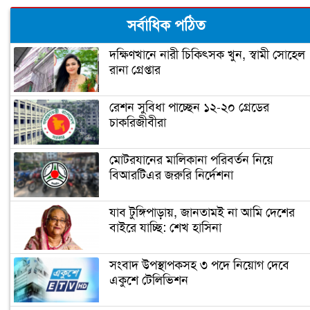
‘আপনি ক্রিকেটার, হিন্দুদের ধর্মগুরু নন’
সর্বাধিক পঠিত
দক্ষিণখানে নারী চিকিৎসক খুন, স্বামী সোহেল
রানা গ্রেপ্তার
মাশরাফির ক্যারিয়ার শেষ!
রেশন সুবিধা পাচ্ছেন ১২-২০ গ্রেডের
চাকরিজীবীরা
ফিটনেসে সাকিবের সফলতার রহস্য ফাঁস
মোটরযানের মালিকানা পরিবর্তন নিয়ে
বিআরটিএর জরুরি নির্দেশনা
সাকিবের জন্য বিগ ব্যাশের দরজা বন্ধ
যাব টুঙ্গিপাড়ায়, জানতামই না আমি দেশের
বাইরে যাচ্ছি: শেখ হাসিনা
অবশেষে ক্ষমা প্রার্থনা করলেন সাকিব
সংবাদ উপস্থাপকসহ ৩ পদে নিয়োগ দেবে
একুশে টেলিভিশন