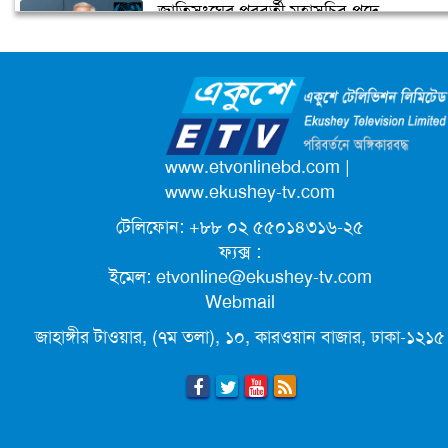
জাতিসংঘের পরবর্তী মহাসচিব পদে
টেস্ট ক্রিকেটে দু’দশক : কুঁড়ির বৃন্তবন্দী কুড়
আলোচনায় ড. ইউনূস
বৃত্তান্ত
ক্যাম্পাস অ্যাম্বাসেডর নিয়োগ দিচ্ছে একুশে
টেলিভিশন
পদোন্নতি পেয়ে সচিব হলেন ২ কর্মকর্তা
www.etvonlinebd.com
|
www.ekushey-tv.com
টেলিফোন: +৮৮ ০২ ৫৫০১৪৩১৬-২৫
লিগ্যাল এইডের মাধ্যমে সন্তান ফিরে পেল
ফ্যক্স :
সেই কিশোরী মা জুঁই
ইমেল:
etvonline@ekushey-tv.com
Webmail
জেট ফুয়েলের দাম কমলো লিটারে ১৯ টাকা
জাহাঙ্গীর টাওয়ার, (৭ম তলা), ১০, কারওয়ান বাজার, ঢাকা-১২১৫
মূল্যস্ফীতি কমে জুনে ৯ দশমিক ১৬ শতাংশ