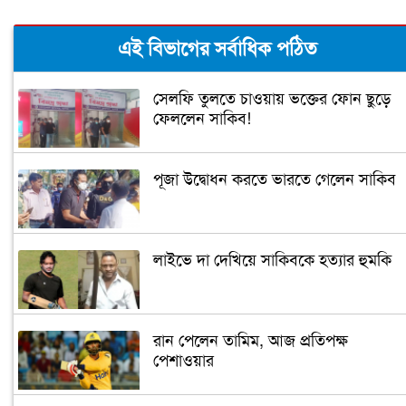
এই বিভাগের সর্বাধিক পঠিত
সেলফি তুলতে চাওয়ায় ভক্তের ফোন ছুড়ে
ফেললেন সাকিব!
পূজা উদ্বোধন করতে ভারতে গেলেন সাকিব
লাইভে দা দেখিয়ে সাকিবকে হত্যার হুমকি
রান পেলেন তামিম, আজ প্রতিপক্ষ
পেশাওয়ার