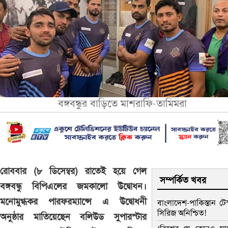
বঙ্গবন্ধুর বাড়িতে মাশরাফি-তামিমরা
রোববার (৮ ডিসেম্বর) রাতেই হয়ে গেল
সম্পর্কিত খবর
বঙ্গবন্ধু বিপিএলের জমকালো উদ্বোধন।
মনোমুগ্ধকর পারফরম্যান্সে এ উদ্বোধনী
বাংলাদেশ-পাকিস্তান টেস
সিরিজ অনিশ্চিত!
অনুষ্ঠার মাতিয়েছেন বলিউড সুপারস্টার