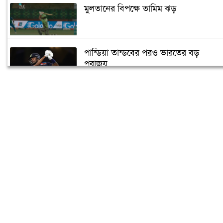
মুলতানের বিপক্ষে তামিম ঝড়
পান্ডিয়া তান্ডবের পরও ভারতের বড়
পরাজয়
সাইফউদ্দিনের ‘চার’ বলের চ্যালেঞ্জ হারলেন
সাকিব
দুজনার চলে যাওয়ার তারিখটা এক
বঙ্গবন্ধু টি-টোয়েন্টি কাপের পূর্ণাঙ্গ সূচী
ঘোষণা