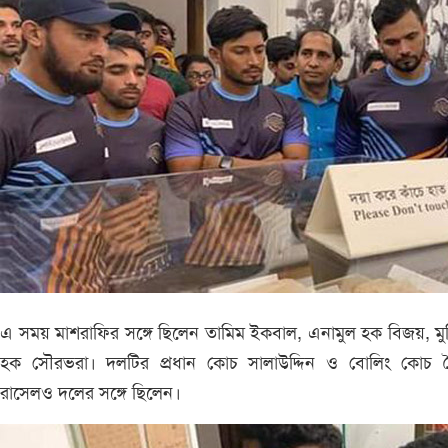
এ সময় মাশরাফির সঙ্গে ছিলেন তামিম ইকবাল, এনামুল হক বিজয়, মু
হক সৌরভরা। দলটির প্রধান কোচ সালাউদ্দিন ও বোলিং কোচ 
রাসেলও দলের সঙ্গে ছিলেন।