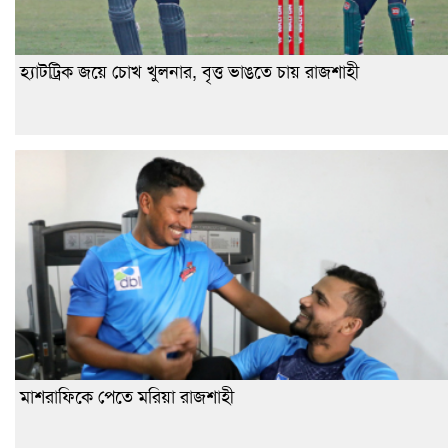
হ্যাটট্রিক জয়ে চোখ খুলনার, বৃত্ত ভাঙতে চায় রাজশাহী
মাশরাফিকে পেতে মরিয়া রাজশাহী