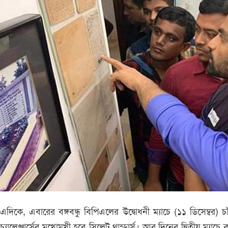
এদিকে, এবারের বঙ্গবন্ধু বিপিএলের উদ্বোধনী ম্যাচে (১১ ডিসেম্বর) চট্ট
চ্যালেঞ্জার্সের মুখোমুখী হবে সিলেট থান্ডার্স। আর দিনের দ্বিতীয় ম্যাচে কু