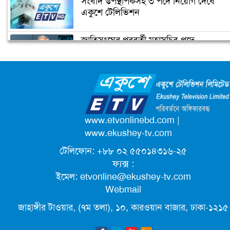
সংবাদ উপস্থাপকসহ ৩ পদে নিয়োগ দেবে
একুশে টেলিভিশন
জাতিসংঘের পরবর্তী মহাসচিব পদে
সপরিবারে আইসোলেশনে সালমান খান
আলোচনায় ড. ইউনূস
ক্যাম্পাস অ্যাম্বাসেডর নিয়োগ দিচ্ছে একুশে
টেলিভিশন
পদোন্নতি পেয়ে সচিব হলেন ২ কর্মকর্তা
www.etvonlinebd.com
|
www.ekushey-tv.com
টেলিফোন: +৮৮ ০২ ৫৫০১৪৩১৬-২৫
লিগ্যাল এইডের মাধ্যমে সন্তান ফিরে পেল
ফ্যক্স :
সেই কিশোরী মা জুঁই
ইমেল:
etvonline@ekushey-tv.com
Webmail
জেট ফুয়েলের দাম কমলো লিটারে ১৯ টাকা
জাহাঙ্গীর টাওয়ার, (৭ম তলা), ১০, কারওয়ান বাজার, ঢাকা-১২১৫