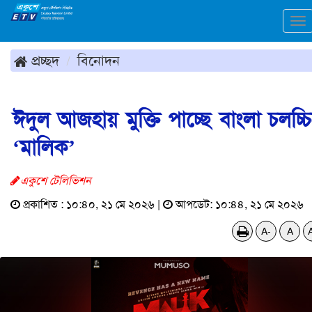
To
na
প্রচ্ছদ
বিনোদন
ঈদুল আজহায় মুক্তি পাচ্ছে বাংলা চলচ্চিত
‘মালিক’
একুশে টেলিভিশন
প্রকাশিত : ১০:৪০, ২১ মে ২০২৬ |
আপডেট: ১০:৪৪, ২১ মে ২০২৬
A-
A