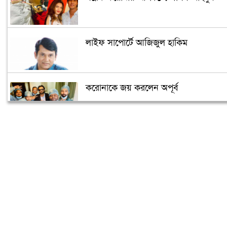
লাইফ সাপোর্টে আজিজুল হাকিম
করোনাকে জয় করলেন অপূর্ব
‘মধুচন্দ্রিমা’ কাটাতে গিয়ে একান্তে ধরা
পড়লেন অভিনেত্রী
শ্রাবন্তীকে আপত্তিকর প্রস্তাব দেয়ায় গ্রেফতার
খুলনার যুবক
ছেলের জন্য মাথা নোয়াতে হল: কুমার শানু