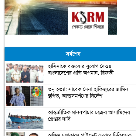
সর্বশেষ
হাসিনাকে বক্তব্যের সুযোগ দেওয়া
বাংলাদেশের প্রতি অপমান: রিজভী
তনু হত্যা: সাবেক সেনা হাফিজুরের জামিন
স্থগিত, আত্মসমর্পণের নির্দেশ
আন্তর্জাতিক মানবপাচার চক্রের আসামিদের
গ্রেপ্তার দাবি
অফিস চলাকালে প্রাইভেট চেম্বারে চিকিৎসক,