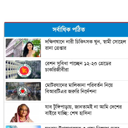
বউ সাজলেন অপু বিশ্বাস
সর্বাধিক পঠিত
দক্ষিণখানে নারী চিকিৎসক খুন, স্বামী সোহেল
রানা গ্রেপ্তার
অন্তঃসত্ত্বা আনুশকা, এ কি কাণ্ড ঘটালেন
কোহলি
রেশন সুবিধা পাচ্ছেন ১২-২০ গ্রেডের
চাকরিজীবীরা
ঘর ভেঙেছে শবনম ফারিয়ার
মোটরযানের মালিকানা পরিবর্তন নিয়ে
বিআরটিএর জরুরি নির্দেশনা
আমার প্রাক্তন হ্যান্ডসাম বলেই আর কাউকে
মনে ধরল না: শ্রীলেখা
যাব টুঙ্গিপাড়ায়, জানতামই না আমি দেশের
বাইরে যাচ্ছি: শেখ হাসিনা
পোশাক ও বয়স নিয়ে ট্রোলের মুখে জয়া