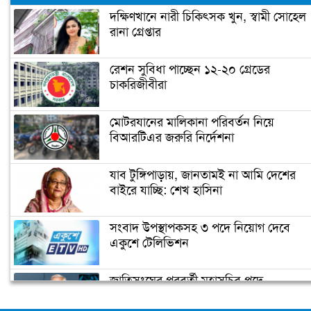
দক্ষিণখানে নারী চিকিৎসক খুন, স্বামী সোহেল
রানা গ্রেপ্তার
নারায়ণগঞ্জে গুদাম পরিষ্কার করতে গিয়ে ২
শ্রমিকের মৃত্যু
রেশন সুবিধা পাচ্ছেন ১২-২০ গ্রেডের
চাকরিজীবীরা
নারায়ণগঞ্জ পাসপোর্ট অফিসে ভাঙচুর,
কানাডা প্রবাসী আটক
মোটরযানের মালিকানা পরিবর্তন নিয়ে
বিআরটিএর জরুরি নির্দেশনা
মেহেদীর রং না মিটতেই কলিকে বিধবা
করলো সন্ত্রাসীরা
যাব টুঙ্গিপাড়ায়, জানতামই না আমি দেশের
বাইরে যাচ্ছি: শেখ হাসিনা
ডিসির বাসভবনে পুলিশ কনস্টেবলের
সংবাদ উপস্থাপকসহ ৩ পদে নিয়োগ দেবে
আত্মহত্যা
একুশে টেলিভিশন
জাতিসংঘের পরবর্তী মহাসচিব পদে
উপজেলা ছাত্রলীগের নতুন কমিটি
আলোচনায় ড. ইউনূস
হাজারো নেতাকর্মী নিয়ে সীতাকুণ্ড ছাত্রলীগের