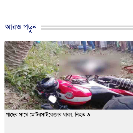
আরও পড়ুন
গাছের সাথে মোটরসাইকেলের ধাক্কা, নিহত ৩