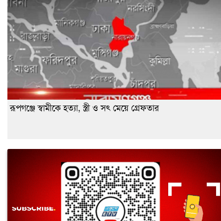
রূপগঞ্জে স্বামীকে হত্যা, স্ত্রী ও সৎ মেয়ে গ্রেফতার