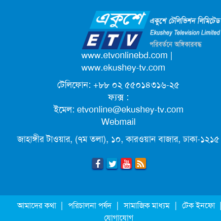
আনন্দ মিছিল
ক্যাম্পাস অ্যাম্বাসেডর নিয়োগ দিচ্ছে একুশে
টেলিভিশন
পদোন্নতি পেয়ে সচিব হলেন ২ কর্মকর্তা
www.etvonlinebd.com
|
www.ekushey-tv.com
টেলিফোন: +৮৮ ০২ ৫৫০১৪৩১৬-২৫
লিগ্যাল এইডের মাধ্যমে সন্তান ফিরে পেল
ফ্যক্স :
সেই কিশোরী মা জুঁই
ইমেল:
etvonline@ekushey-tv.com
Webmail
জেট ফুয়েলের দাম কমলো লিটারে ১৯ টাকা
জাহাঙ্গীর টাওয়ার, (৭ম তলা), ১০, কারওয়ান বাজার, ঢাকা-১২১৫
মূল্যস্ফীতি কমে জুনে ৯ দশমিক ১৬ শতাংশ
ছুটিতে গিয়ে না ফিরলে ৩ বছরের নিষেধাজ্ঞা,
|
|
|
আমাদের কথা
পরিচালনা পর্ষদ
সামাজিক মাধ্যম
টেক ইনফো
নতুন নিয়ম সৌদির
যোগাযোগ