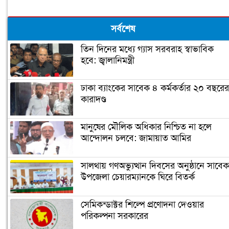
সর্বশেষ
তিন দিনের মধ্যে গ্যাস সরবরাহ স্বাভাবিক
হবে: জ্বালানিমন্ত্রী
ঢাকা ব্যাংকের সাবেক ৪ কর্মকর্তার ২০ বছরের
কারাদণ্ড
মানুষের মৌলিক অধিকার নিশ্চিত না হলে
আন্দোলন চলবে: জামায়াত আমির
সালথায় গণঅভ্যুত্থান দিবসের অনুষ্ঠানে সাবেক
উপজেলা চেয়ারম্যানকে ঘিরে বিতর্ক
সেমিকন্ডাক্টর শিল্পে প্রণোদনা দেওয়ার
পরিকল্পনা সরকারের