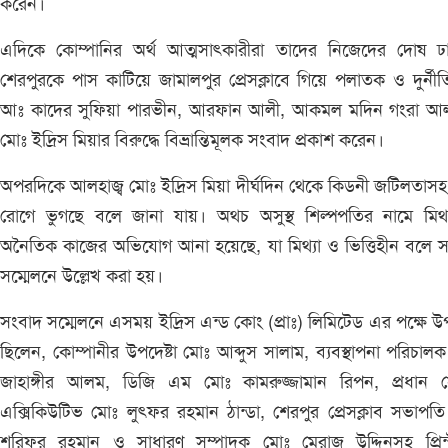
করেন।
এদিকে কোম্পানির অর্থ আত্মসাৎকারীরা তাদের নিজেদের দোষ ঢ
শেরপুরকে পাস কাটিয়ে জামালপুর প্রেসক্লাবে গিয়ে পলাতক ও দুর্নী
আঃ কাদের সুফিয়া পারভীন, আরফান আলী, আকমল মদিন গংরা আলহ
মোঃ ইদ্রিস মিয়ার বিরুদ্ধে বিভ্রান্তিমূলক সংবাদ প্রকাশ করেন।
অপরদিকে আলহাজ্ব মোঃ ইদ্রিস মিয়া দীর্ঘদিন থেকে কিডনী জটিলতাসহ
রোগে ভুগছে বলে জানা যায়। অথচ অসুস্থ শিল্পপতির নামে মিথ্
অনৈতিক কাজের অভিযোগ আনা হয়েছে, যা মিথ্যা ও ভিত্তিহীন বলে 
সম্মেলনে উল্লেখ করা হয়।
সংবাদ সম্মেলনে এসময় ইদ্রিস এন্ড কোং (প্রাঃ) লিমিটেড এর পক্ষে উপ
ছিলেন, কোম্পানীর উপদেষ্টা মোঃ আব্দুস সালাম, ব্যবস্থাপনা পরিচাল
জাহাঙ্গীর আলম, ডিজি এম মোঃ কামরুজ্জামান রিপন, প্রধান 
এক্সিকিউটিভ মোঃ লুৎফর রহমান ঠান্ডা, শেরপুর প্রেসক্লাব সভাপত
শরিফুর রহমান ও সাধারণ সম্পাদক মোঃ মেরাজ উদ্দিনসহ প্রিন