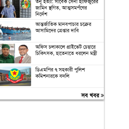
তনু হত্যা: সাবেক সেনা হাফিজুরের
জামিন স্থগিত, আত্মসমর্পণের
নির্দেশ
আন্তর্জাতিক মানবপাচার চক্রের
আসামিদের গ্রেপ্তার দাবি
অফিস চলাকালে প্রাইভেট চেম্বারে
চিকিৎসক, হাতেনাতে ধরলেন মন্ত্রী
ডিএমপির ৭ সহকারী পুলিশ
কমিশনারকে বদলি
বন্যায় ক্ষতিগ্রস্ত ১০০ পরিবারকে
সব খবর
রোববার নতুন ঘর দেবেন
প্রধানমন্ত্রী
তিন দিনের মধ্যে গ্যাস সরবরাহ
স্বাভাবিক হবে: জ্বালানিমন্ত্রী