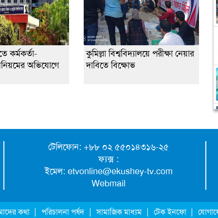
ে কর্মকর্তা-
কুমিল্লা বিশ্ববিদ্যালয়ে পরীক্ষা নেয়ার
 অনিয়মের অভিযোগে
দাবিতে বিক্ষোভ
টেলিফোন: +৮৮ ০২ ৫৫০১৪৩১৬-২৫
ফ্যক্স :
ইমেল:
etvonline@ekushey-tv.com
Webmail
|
|
|
|
াদের কথা
পরিচালনা পর্ষদ
সামাজিক মাধ্যম
টেক ইনফো
যোগা