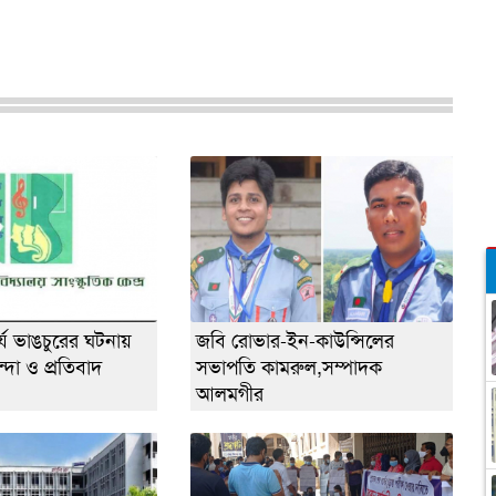
্কর্য ভাঙচুরের ঘটনায়
জবি রোভার-ইন-কাউন্সিলের
্দা ও প্রতিবাদ
সভাপতি কামরুল,সম্পাদক
আলমগীর