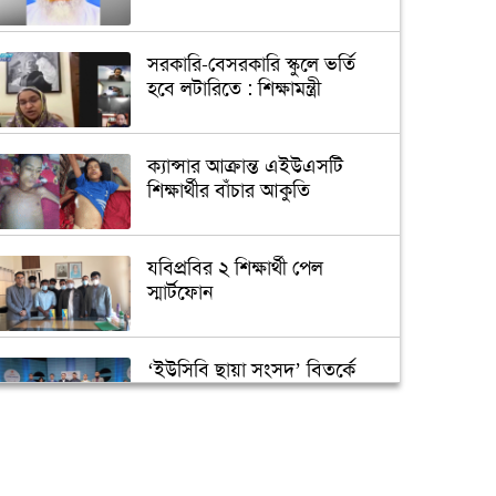
সরকারি-বেসরকারি স্কুলে ভর্তি
হবে লটারিতে : শিক্ষামন্ত্রী
ক্যান্সার আক্রান্ত এইউএসটি
শিক্ষার্থীর বাঁচার আকুতি
যবিপ্রবির ২ শিক্ষার্থী পেল
স্মার্টফোন
‘ইউসিবি ছায়া সংসদ’ বিতর্কে
চ্যাম্পিয়ন ডিআইইউ
জবির একমাত্র ছাত্রী হল নিয়ে
শিক্ষার্থীদের যত প্রত্যাশা