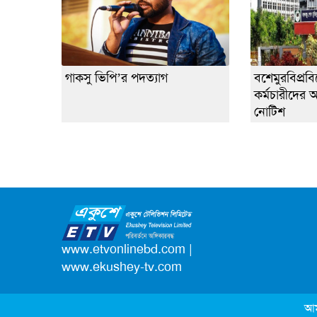
গাকসু ভিপি’র পদত্যাগ
বশেমুরবিপ্রবিত
কর্মচারীদের
নোটিশ
www.etvonlinebd.com
|
www.ekushey-tv.com
আম