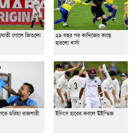
মঘাতী গোলে জিতলো
২৯ বছর পর কাদিজের কাছে
হারলো বার্সা
েতে মরিয়া রাজশাহী
ইনিংস হারের কবলে উইন্ডিজ