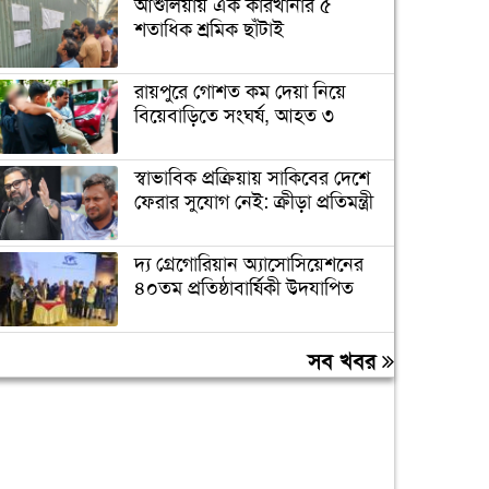
আশুলিয়ায় এক কারখানার ৫
শতাধিক শ্রমিক ছাঁটাই
রায়পুরে গোশত কম দেয়া নিয়ে
বিয়েবাড়িতে সংঘর্ষ, আহত ৩
স্বাভাবিক প্রক্রিয়ায় সাকিবের দেশে
ফেরার সুযোগ নেই: ক্রীড়া প্রতিমন্ত্রী
দ্য গ্রেগোরিয়ান অ্যাসোসিয়েশনের
৪০তম প্রতিষ্ঠাবার্ষিকী উদযাপিত
প্রধানমন্ত্রীকে বরণে প্রস্তুত চট্টগ্রাম,
সব খবর
নেতাকর্মীরা উজ্জীবিত
বিদেশে পড়াশোনা শেষে দেশে
ফেরার পরিবেশ তৈরি করছে
সরকার: পররাষ্ট্র প্রতিমন্ত্রী