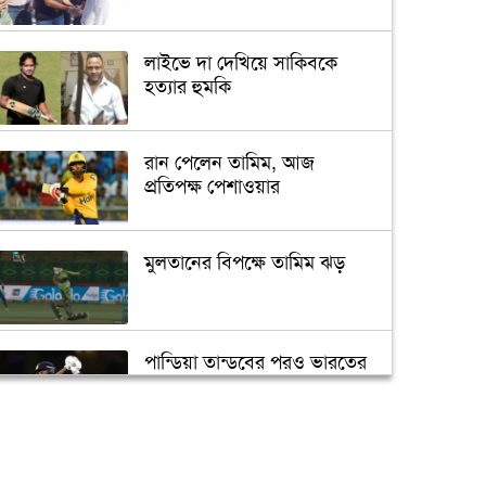
লাইভে দা দেখিয়ে সাকিবকে
হত্যার হুমকি
রান পেলেন তামিম, আজ
প্রতিপক্ষ পেশাওয়ার
মুলতানের বিপক্ষে তামিম ঝড়
পান্ডিয়া তান্ডবের পরও ভারতের
বড় পরাজয়
সাইফউদ্দিনের ‘চার’ বলের
চ্যালেঞ্জ হারলেন সাকিব