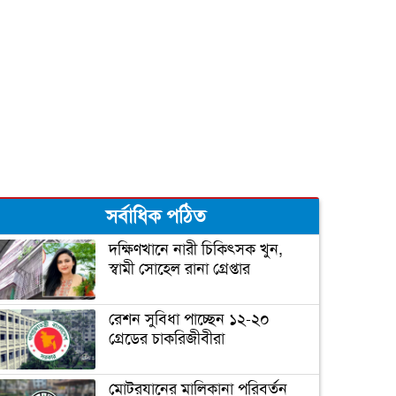
দুজনার চলে যাওয়ার তারিখটা
এক
বঙ্গবন্ধু টি-টোয়েন্টি কাপের পূর্ণাঙ্গ
সূচী ঘোষণা
সর্বাধিক পঠিত
‘আপনি ক্রিকেটার, হিন্দুদের
ধর্মগুরু নন’
দক্ষিণখানে নারী চিকিৎসক খুন,
স্বামী সোহেল রানা গ্রেপ্তার
মাশরাফির ক্যারিয়ার শেষ!
রেশন সুবিধা পাচ্ছেন ১২-২০
গ্রেডের চাকরিজীবীরা
ফিটনেসে সাকিবের সফলতার
মোটরযানের মালিকানা পরিবর্তন