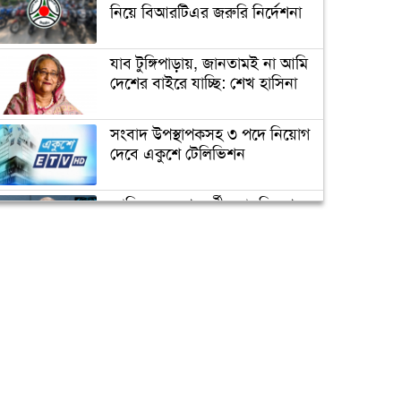
রহস্য ফাঁস
নিয়ে বিআরটিএর জরুরি নির্দেশনা
যাব টুঙ্গিপাড়ায়, জানতামই না আমি
সাকিবের জন্য বিগ ব্যাশের দরজা
দেশের বাইরে যাচ্ছি: শেখ হাসিনা
বন্ধ
সংবাদ উপস্থাপকসহ ৩ পদে নিয়োগ
দেবে একুশে টেলিভিশন
অবশেষে ক্ষমা প্রার্থনা করলেন
সাকিব
জাতিসংঘের পরবর্তী মহাসচিব পদে
আলোচনায় ড. ইউনূস
টেস্ট ক্রিকেটে দু’দশক : কুঁড়ির
বৃন্তবন্দী কুড়ি বৃত্তান্ত
ক্যাম্পাস অ্যাম্বাসেডর নিয়োগ দিচ্ছে
একুশে টেলিভিশন
পদোন্নতি পেয়ে সচিব হলেন ২
কর্মকর্তা