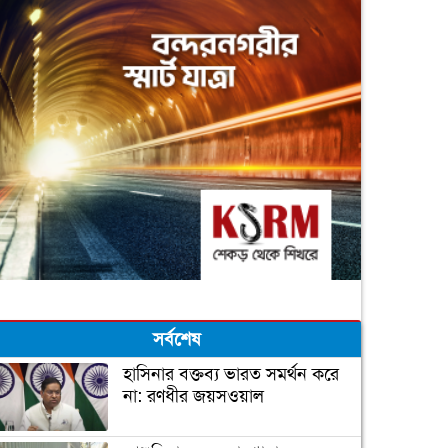
সর্বশেষ
হাসিনার বক্তব্য ভারত সমর্থন করে
না: রণধীর জয়সওয়াল