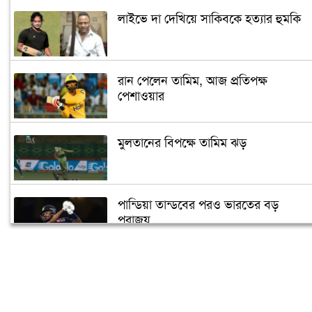
লাইভে দা দেখিয়ে সাকিবকে হত্যার হুমকি
রান পেলেন তামিম, আজ প্রতিপক্ষ
পেশাওয়ার
মুলতানের বিপক্ষে তামিম ঝড়
পান্ডিয়া তান্ডবের পরও ভারতের বড়
পরাজয়
সাইফউদ্দিনের ‘চার’ বলের চ্যালেঞ্জ হারলেন
সাকিব