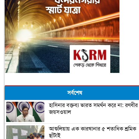
সর্বশেষ
হাসিনার বক্তব্য ভারত সমর্থন করে না: রণধীর
জয়সওয়াল
আশুলিয়ায় এক কারখানার ৫ শতাধিক শ্রমিক
ছাঁটাই