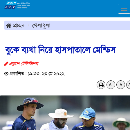
To
na
প্রচ্ছদ
খেলাধুলা
বুকে ব্যথা নিয়ে হাসপাতালে মেন্ডিস
একুশে টেলিভিশন
প্রকাশিত : ১৯:৩৩, ২৩ মে ২০২২
A-
A