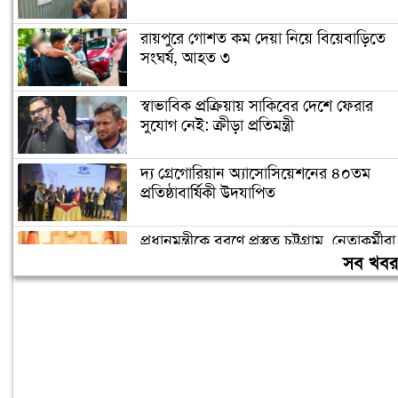
রায়পুরে গোশত কম দেয়া নিয়ে বিয়েবাড়িতে
সংঘর্ষ, আহত ৩
স্বাভাবিক প্রক্রিয়ায় সাকিবের দেশে ফেরার
সুযোগ নেই: ক্রীড়া প্রতিমন্ত্রী
দ্য গ্রেগোরিয়ান অ্যাসোসিয়েশনের ৪০তম
প্রতিষ্ঠাবার্ষিকী উদযাপিত
প্রধানমন্ত্রীকে বরণে প্রস্তুত চট্টগ্রাম, নেতাকর্মীরা
উজ্জীবিত
সব খব
বিদেশে পড়াশোনা শেষে দেশে ফেরার পরিবেশ
তৈরি করছে সরকার: পররাষ্ট্র প্রতিমন্ত্রী