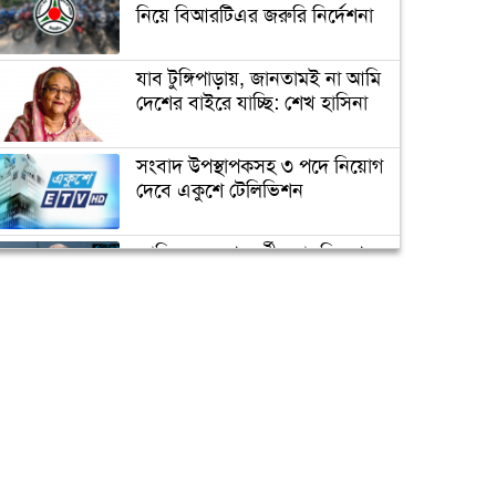
রহস্য ফাঁস
নিয়ে বিআরটিএর জরুরি নির্দেশনা
যাব টুঙ্গিপাড়ায়, জানতামই না আমি
সাকিবের জন্য বিগ ব্যাশের দরজা
দেশের বাইরে যাচ্ছি: শেখ হাসিনা
বন্ধ
সংবাদ উপস্থাপকসহ ৩ পদে নিয়োগ
দেবে একুশে টেলিভিশন
অবশেষে ক্ষমা প্রার্থনা করলেন
সাকিব
জাতিসংঘের পরবর্তী মহাসচিব পদে
আলোচনায় ড. ইউনূস
টেস্ট ক্রিকেটে দু’দশক : কুঁড়ির
বৃন্তবন্দী কুড়ি বৃত্তান্ত
ক্যাম্পাস অ্যাম্বাসেডর নিয়োগ দিচ্ছে
একুশে টেলিভিশন
পদোন্নতি পেয়ে সচিব হলেন ২
কর্মকর্তা