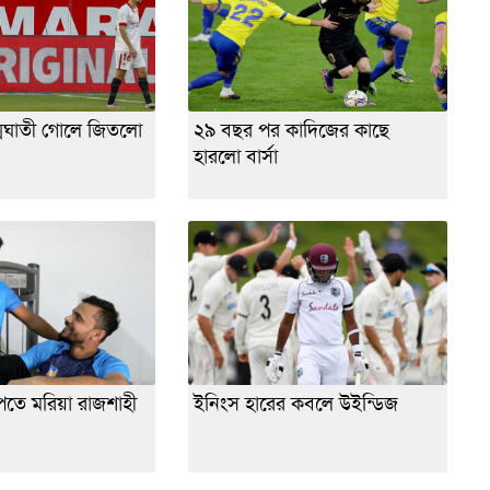
মঘাতী গোলে জিতলো
২৯ বছর পর কাদিজের কাছে
হারলো বার্সা
েতে মরিয়া রাজশাহী
ইনিংস হারের কবলে উইন্ডিজ