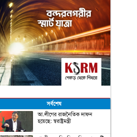
সর্বশেষ
আ.লীগের রাজনৈতিক দাফন
হয়েছে: স্বরাষ্ট্রমন্ত্রী