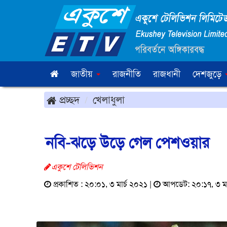
জাতীয়
রাজনীতি
রাজধানী
দেশজুড়ে
প্রচ্ছদ
খেলাধুলা
নবি-ঝড়ে উড়ে গেল পেশওয়ার
একুশে টেলিভিশন
প্রকাশিত : ২০:০১, ৩ মার্চ ২০২১ |
আপডেট: ২০:১৭, ৩ মা