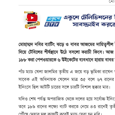
মোহ
মোহাম্মদ নবির ব্যাটিং ঝড়ে ও বাবর আজমের দায়িত্বশী
দিয়ে টেবিলের শীর্ষস্থানে উঠে বসলো করাচী কিংস। আজ
১৮৮ করা পেশওয়ারকে ৬ উইকেটের ব্যবধানে হারায় বাব
পাঁচ ম্যাচ খেলা জালমির তৃতীয় এ জয়ে বড় ভূমিকা রাখেন
সাবেক এই অধিনায়ক খেলেন মাত্র ৩৫ বলে ৬৭ রানের 
ইনিংসে ছিল আটটি চারের সঙ্গে চারটি বিশাল ছক্কার মার।
যদিও শেষ পর্যন্ত অপরাজিত থেকে দলের হয়ে সর্বোচ্চ ইন
তবে ১৮৯ রানের লক্ষ্যে ব্যাট করতে নেমে ৪৩ রানেই ত
পৌঁছে দেয়ার মূল কাজটি করেই ম্যাচ সেরা হন নবি।