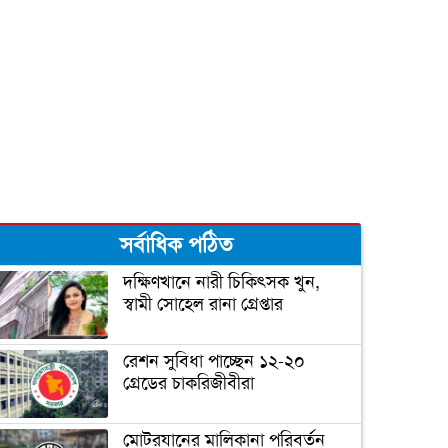
দুজনার চলে যাওয়ার তারিখটা
এক
বঙ্গবন্ধু টি-টোয়েন্টি কাপের পূর্ণাঙ্গ
সূচী ঘোষণা
সর্বাধিক পঠিত
‘আপনি ক্রিকেটার, হিন্দুদের
ধর্মগুরু নন’
দক্ষিণখানে নারী চিকিৎসক খুন,
স্বামী সোহেল রানা গ্রেপ্তার
মাশরাফির ক্যারিয়ার শেষ!
রেশন সুবিধা পাচ্ছেন ১২-২০
গ্রেডের চাকরিজীবীরা
ফিটনেসে সাকিবের সফলতার
মোটরযানের মালিকানা পরিবর্তন