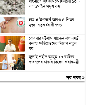
গাংনীতে কৃষিজমিতে মিললো ১০টি
ল্যান্ডমাইন সদৃশ বস্তু
হাম ও উপসর্গে আরও ৪ শিশুর
মৃত্যু, নতুন রোগী ৭৭৬
রোববার চট্টগ্রাম যাচ্ছেন প্রধানমন্ত্রী,
বন্যায় ক্ষতিগ্রস্তদের দিবেন নতুন
ঘর
জুলাই শহীদ-আহত ১০ ব্যক্তির
স্বজনদের চাকরি দিলেন প্রধানমন্ত্রী
জুলাই যোদ্ধাসহ ৩ জনকে
সব খবর
অটোরিকশা ও রিকশা উপহার
দিলেন প্রধানমন্ত্রী
তারেক রহমানকেও আয়নাঘরে
নির্যাতন করা হয়েছিল: চিফ
প্রসিকিউটর