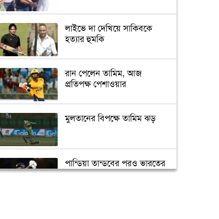
লাইভে দা দেখিয়ে সাকিবকে
হত্যার হুমকি
রান পেলেন তামিম, আজ
প্রতিপক্ষ পেশাওয়ার
মুলতানের বিপক্ষে তামিম ঝড়
পান্ডিয়া তান্ডবের পরও ভারতের
বড় পরাজয়
সাইফউদ্দিনের ‘চার’ বলের
চ্যালেঞ্জ হারলেন সাকিব