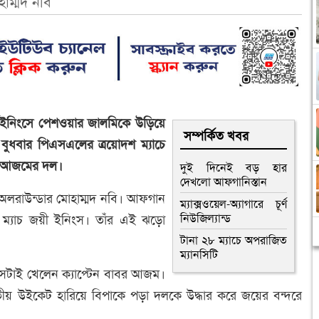
াম্মদ নবি
ল ইনিংসে পেশওয়ার জালমিকে উড়িয়ে
সম্পর্কিত খবর
 বুধবার পিএসএলের ত্রয়োদশ ম্যাচে
র আজমের দল।
দুই দিনেই বড় হার
দেখলো আফগানিস্তান
 অলরাউন্ডার মোহাম্মদ নবি। আফগান
ম্যাক্সওয়েল-অ্যাগারে চূর্ণ
নিউজিল্যান্ড
ম্যাচ জয়ী ইনিংস। তাঁর এই ঝড়ো
টানা ২৮ ম্যাচে অপরাজিত
ম্যানসিটি
িংসটাই খেলেন ক্যাপ্টেন বাবর আজম।
ৃতীয় উইকেট হারিয়ে বিপাকে পড়া দলকে উদ্ধার করে জয়ের বন্দরে