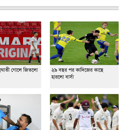
মঘাতী গোলে জিতলো
২৯ বছর পর কাদিজের কাছে
হারলো বার্সা