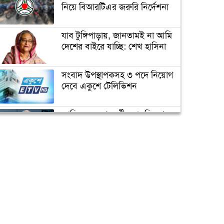
রহস্য ফাঁস
নিয়ে বিআরটিএর জরুরি নির্দেশনা
যাব টুঙ্গিপাড়ায়, জানতামই না আমি
সাকিবের জন্য বিগ ব্যাশের দরজা
দেশের বাইরে যাচ্ছি: শেখ হাসিনা
বন্ধ
সংবাদ উপস্থাপকসহ ৩ পদে নিয়োগ
দেবে একুশে টেলিভিশন
অবশেষে ক্ষমা প্রার্থনা করলেন
সাকিব
জাতিসংঘের পরবর্তী মহাসচিব পদে
আলোচনায় ড. ইউনূস
টেস্ট ক্রিকেটে দু’দশক : কুঁড়ির
বৃন্তবন্দী কুড়ি বৃত্তান্ত
ক্যাম্পাস অ্যাম্বাসেডর নিয়োগ দিচ্ছে
একুশে টেলিভিশন
পদোন্নতি পেয়ে সচিব হলেন ২
কর্মকর্তা