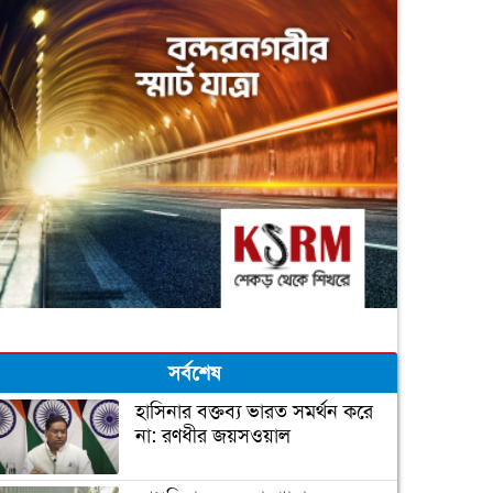
সর্বশেষ
হাসিনার বক্তব্য ভারত সমর্থন করে
না: রণধীর জয়সওয়াল