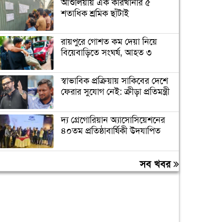
আশুলিয়ায় এক কারখানার ৫
শতাধিক শ্রমিক ছাঁটাই
রায়পুরে গোশত কম দেয়া নিয়ে
বিয়েবাড়িতে সংঘর্ষ, আহত ৩
স্বাভাবিক প্রক্রিয়ায় সাকিবের দেশে
ফেরার সুযোগ নেই: ক্রীড়া প্রতিমন্ত্রী
দ্য গ্রেগোরিয়ান অ্যাসোসিয়েশনের
৪০তম প্রতিষ্ঠাবার্ষিকী উদযাপিত
প্রধানমন্ত্রীকে বরণে প্রস্তুত চট্টগ্রাম,
সব খবর
নেতাকর্মীরা উজ্জীবিত
বিদেশে পড়াশোনা শেষে দেশে
ফেরার পরিবেশ তৈরি করছে
সরকার: পররাষ্ট্র প্রতিমন্ত্রী