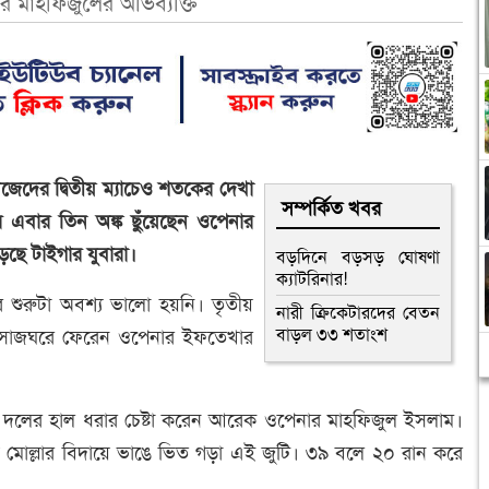
 মাহফিজুলের অভিব্যক্তি
েদের দ্বিতীয় ম্যাচেও শতকের দেখা
সম্পর্কিত খবর
র এবার তিন অঙ্ক ছুঁয়েছেন ওপেনার
ছে টাইগার যুবারা।
বড়দিনে বড়সড় ঘোষণা
ক্যাটরিনার!
 শুরুটা অবশ্য ভালো হয়নি। তৃতীয়
নারী ক্রিকেটারদের বেতন
বাড়ল ৩৩ শতাংশ
ই সাজঘরে ফেরেন ওপেনার ইফতেখার
ে দলের হাল ধরার চেষ্টা করেন আরেক ওপেনার মাহফিজুল ইসলাম।
 মোল্লার বিদায়ে ভাঙে ভিত গড়া এই জুটি। ৩৯ বলে ২০ রান করে