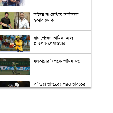
লাইভে দা দেখিয়ে সাকিবকে
হত্যার হুমকি
রান পেলেন তামিম, আজ
প্রতিপক্ষ পেশাওয়ার
মুলতানের বিপক্ষে তামিম ঝড়
পান্ডিয়া তান্ডবের পরও ভারতের
বড় পরাজয়
সাইফউদ্দিনের ‘চার’ বলের
চ্যালেঞ্জ হারলেন সাকিব