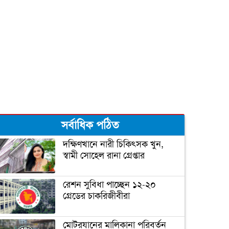
দুজনার চলে যাওয়ার তারিখটা
এক
বঙ্গবন্ধু টি-টোয়েন্টি কাপের পূর্ণাঙ্গ
সূচী ঘোষণা
সর্বাধিক পঠিত
‘আপনি ক্রিকেটার, হিন্দুদের
ধর্মগুরু নন’
দক্ষিণখানে নারী চিকিৎসক খুন,
স্বামী সোহেল রানা গ্রেপ্তার
মাশরাফির ক্যারিয়ার শেষ!
রেশন সুবিধা পাচ্ছেন ১২-২০
গ্রেডের চাকরিজীবীরা
ফিটনেসে সাকিবের সফলতার
মোটরযানের মালিকানা পরিবর্তন