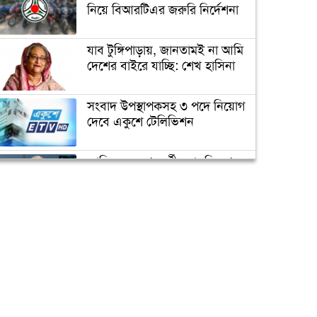
রহস্য ফাঁস
নিয়ে বিআরটিএর জরুরি নির্দেশনা
যাব টুঙ্গিপাড়ায়, জানতামই না আমি
সাকিবের জন্য বিগ ব্যাশের দরজা
দেশের বাইরে যাচ্ছি: শেখ হাসিনা
বন্ধ
সংবাদ উপস্থাপকসহ ৩ পদে নিয়োগ
দেবে একুশে টেলিভিশন
অবশেষে ক্ষমা প্রার্থনা করলেন
সাকিব
জাতিসংঘের পরবর্তী মহাসচিব পদে
আলোচনায় ড. ইউনূস
টেস্ট ক্রিকেটে দু’দশক : কুঁড়ির
বৃন্তবন্দী কুড়ি বৃত্তান্ত
ক্যাম্পাস অ্যাম্বাসেডর নিয়োগ দিচ্ছে
একুশে টেলিভিশন
পদোন্নতি পেয়ে সচিব হলেন ২
কর্মকর্তা