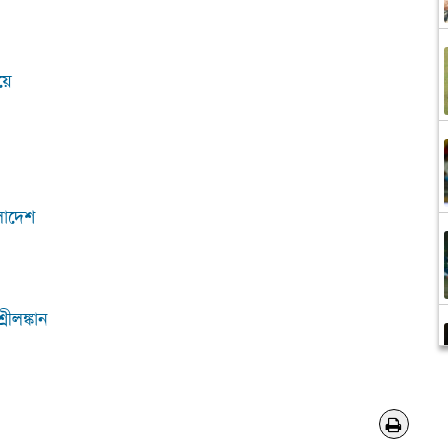
য়ে
লাদেশ
ীলঙ্কান