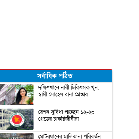
দুজনার চলে যাওয়ার তারিখটা
এক
বঙ্গবন্ধু টি-টোয়েন্টি কাপের পূর্ণাঙ্গ
সূচী ঘোষণা
সর্বাধিক পঠিত
‘আপনি ক্রিকেটার, হিন্দুদের
ধর্মগুরু নন’
দক্ষিণখানে নারী চিকিৎসক খুন,
স্বামী সোহেল রানা গ্রেপ্তার
মাশরাফির ক্যারিয়ার শেষ!
রেশন সুবিধা পাচ্ছেন ১২-২০
গ্রেডের চাকরিজীবীরা
ফিটনেসে সাকিবের সফলতার
মোটরযানের মালিকানা পরিবর্তন