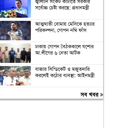
জ্বালানি সংকট কাটাতে সরকার
সর্বোচ্চ চেষ্টা করছে: প্রধানমন্ত্রী
আত্মঘাতী বোমায় মেসিকে হত্যার
পরিকল্পনা, গোপন নথি ফাঁস
ঢাকায় গোপন বৈঠককালে যশোর
আ.লীগের ৬ নেতা আটক
বাজার সিন্ডিকেট ও মজুতদারি
করলেই কঠোর ব্যবস্থা: আইনমন্ত্রী
ফের বাড়ল স্বর্ণের দাম, ভরি ২ লাখ
সব খবর
৩৪ হাজার টাকা ছাড়াল
গণঅভ্যুত্থানের সঙ্গে প্রথম বেইমানি
করেছেন জামায়াত আমির: রাশেদ
খাঁন