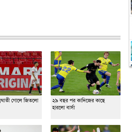
মঘাতী গোলে জিতলো
২৯ বছর পর কাদিজের কাছে
হারলো বার্সা