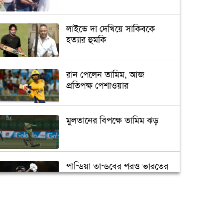
লাইভে দা দেখিয়ে সাকিবকে
হত্যার হুমকি
রান পেলেন তামিম, আজ
প্রতিপক্ষ পেশাওয়ার
মুলতানের বিপক্ষে তামিম ঝড়
পান্ডিয়া তান্ডবের পরও ভারতের
বড় পরাজয়
সাইফউদ্দিনের ‘চার’ বলের
চ্যালেঞ্জ হারলেন সাকিব