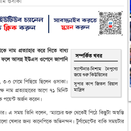
ওমি ওসাকা
েকে নাম প্রত্যাহার করে নিতে বাধ্য
সম্পর্কিত খবর
। এর ফলে আসন্ন ইউএস ওপেনে জাপানি
স্যান্টনার-নিশাম নৈপুণ্যে
জয়ে শুরু কিউয়িদের
৪), ৩-০ গেমে পিছিয়ে ছিলেন ওসাকা।
সুপার কাপ জিতল রিয়াল
মাদ্রিদ
ে নাম প্রত্যাহারের আগে ৭১ মিনিট
ক পয়েন্ট অর্জন করেন।
। এ সময় তিনি বলেন, ‘ম্যাচের শুরু থেকেই পিঠে কিছুটা অস্বস্তি
ো খেলার জন্য কানেপিকে অভিনন্দন। টুর্ণামেন্টের বাকি সময়টার