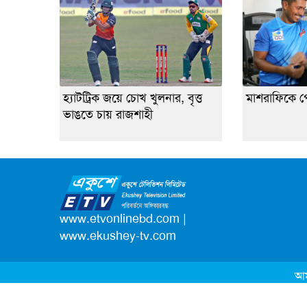
হ্যাটট্রিক জয়ে চোখ খুলনার, বৃত্ত
মাশরাফিকে প
ভাঙতে চায় রাজশাহী
www.etvonlinebd.com
|
www.ekushey-tv.com
আম
© ২০২৬ সর্বস্বত্ব