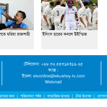
েতে মরিয়া রাজশাহী
ইনিংস হারের কবলে উইন্ডিজ
টেলিফোন: +৮৮ ০২ ৫৫০১৪৩১৬-২৫
ফ্যক্স :
ইমেল:
etvonline@ekushey-tv.com
Webmail
|
|
|
|
াদের কথা
পরিচালনা পর্ষদ
সামাজিক মাধ্যম
টেক ইনফো
যোগা
 ® সংরক্ষিত।
একুশে-টেলিভিশন
| এই ওয়েবসাইটের কোনো লেখা, ছবি, ভিডিও অনুমতি ছাড়