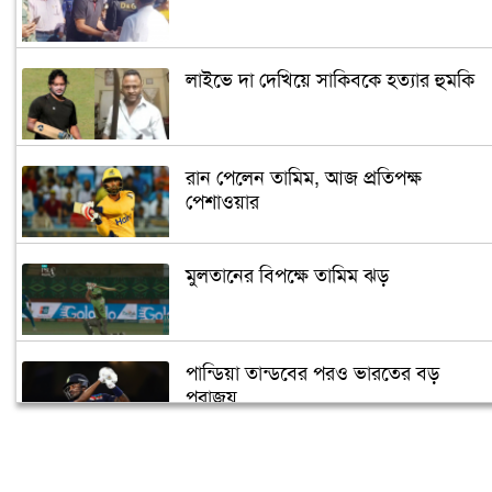
লাইভে দা দেখিয়ে সাকিবকে হত্যার হুমকি
রান পেলেন তামিম, আজ প্রতিপক্ষ
পেশাওয়ার
মুলতানের বিপক্ষে তামিম ঝড়
পান্ডিয়া তান্ডবের পরও ভারতের বড়
পরাজয়
সাইফউদ্দিনের ‘চার’ বলের চ্যালেঞ্জ হারলেন