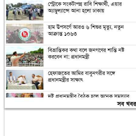
স্ট্রোকে সংকটাপন্ন রাবি শিক্ষার্থী, এয়ার
অ্যাম্বুল্যান্সে আনা হলো ঢাকায়
হাম উপসর্গে আরও ৬ শিশুর মৃত্যু, নতুন
আক্রান্ত ১০৬৩
বিভ্রান্তিকর কথা বলে জনগণের শান্তি নষ্ট
করবেন না: প্রধানমন্ত্রী
হেফাজতের আমির বাবুনগরীর সঙ্গে
প্রধানমন্ত্রীর সাক্ষাৎ
দুই প্রধানমন্ত্রীর বৈঠক হলে অনেক সমস্যার
সমাধান হবে: দীনেশ ত্রিবেদী
সব খব
অলি আহমদকে কেন রাষ্ট্রপতি প্রার্থী করা,
জানালেন নাহিদ ইসলাম