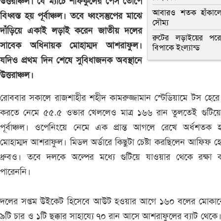
উত্তরাঞ্চল। যে ম্যাচে শফিকুলের পেস তোপে
আবারও শতক হাঁকাল
বিধ্বস্ত হয় পূর্বাঞ্চল। তবে ধ্বংসস্তুপের মাঝে
সৌম্য
দাঁড়িয়ে একাই লড়াই করেন জাতীয় দলের
রুটের লড়াইয়ের পর
সাবেক অধিনায়ক মোহাম্মদ আশরাফুল।
বিপাকে ইংল্যান্ড
যদিও প্রথম দিন শেষে সুবিধাজনক অবস্থানে
উত্তরাঞ্চল।
রোববার সকালে রাজশাহীর শহীদ কামরুজ্জামান স্টেডিয়ামে টস হেরে 
করতে নেমে ৫৫.৫ ওভার খেললেও মাত্র ১৬৬ রান তুলতেই গুটিয়ে
পূর্বাঞ্চল। ওপেনিংয়ে নেমে এক প্রান্ত আগলে রেখে অর্ধশতক হ
মোহাম্মদ আশরাফুল। মিডল অর্ডারে কিছুটা চেষ্টা করছিলেন আফিফ 
ধ্রুবও। তবে দলকে অল্পের মধ্যে গুটিয়ে যাওয়ার থেকে রক্ষা 
পারেননি।
দলের সপ্তম উইকেট হিসেবে আউট হওয়ার আগে ১৬০ বলের মোকাব
৯টি চার ও ১টি ছক্কার সাহায্যে ৭০ রান আসে আশরাফুলের ব্যাট থেক