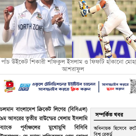
পাঁচ উইকেট শিকারী শফিকুল ইসলাম ও ফিফটি হাঁকানো মোহা
আশরাফুল
চলমান বাংলাদেশ ক্রিকেট লিগের (বিসিএল)
সম্পর্কিত খবর
৯ম আসরের তৃতীয় রাউন্ডের খেলায় ইসলামি
ব্যাংক পূর্বাঞ্চলের মুখোমুখি বিসিবি
অধিনায়ক হিসেবে রুট
বিশ্ব রেকর্ড