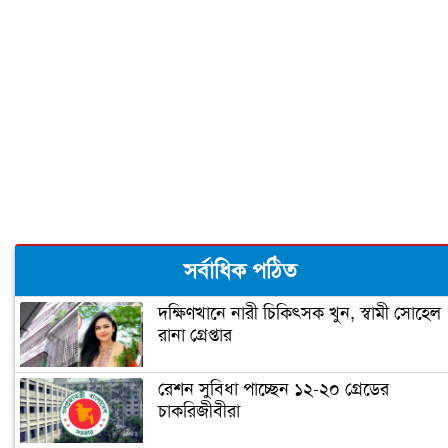
সাকিব
দুজনার চলে যাওয়ার তারিখটা এক
বঙ্গবন্ধু টি-টোয়েন্টি কাপের পূর্ণাঙ্গ সূচী
ঘোষণা
‘আপনি ক্রিকেটার, হিন্দুদের ধর্মগুরু নন’
সর্বাধিক পঠিত
দক্ষিণখানে নারী চিকিৎসক খুন, স্বামী সোহেল
রানা গ্রেপ্তার
মাশরাফির ক্যারিয়ার শেষ!
রেশন সুবিধা পাচ্ছেন ১২-২০ গ্রেডের
চাকরিজীবীরা
ফিটনেসে সাকিবের সফলতার রহস্য ফাঁস