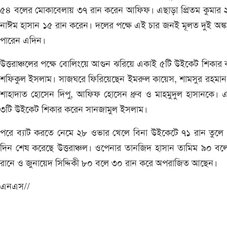
৫৪ বলের মোকাবেলায় ৩৭ রান করেন আফিফ। এছাড়া প্রিতম কুমার 
নাঈম হাসান ১৫ রান করেন। দলের পক্ষে এই চার জনই মূলত দুই অঙ্ক 
পারেন এদিন।
উত্তরাঞ্চলের পক্ষে বোলিংয়ে আগুন ঝরিয়ে একাই ৫টি উইকেট শিকার
শফিকুল ইসলাম। সাজঘরে ফিরিয়েছেন ইমরুল কায়েস, শামসুর রহমান
শাহাদাত হোসেন দিপু, আফিফ হোসেন ধ্রুব ও মাহমুদুল হাসানকে। 
৩টি উইকেট শিকার করেন সানজামুল ইসলাম।
পরে ব্যাট করতে নেমে ২৮ ওভার খেলে বিনা উইকেটে ৭১ রান তুলে 
দিন শেষ করেছে উত্তরাঞ্চল। ওপেনার তানজিদ হাসান তামিম ৯০ ব
রানে ও জুনায়েদ সিদ্দিকী ৮০ বলে ৩০ রান করে অপরাজিত আছেন।
এনএস//